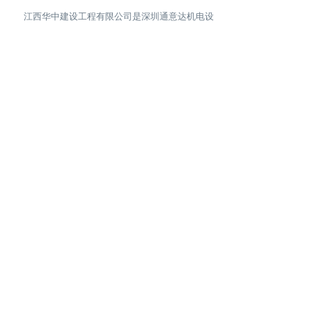
江西华中建设工程有限公司是深圳通意达机电设
备有限公司的全资子公司，公司集产品研发生产、设
计咨询、设备总包、维护保养、升级改造、技术培训
于一体的高新技术企业，
电话：
0792-8326277
传真：
0792-8326277
网址：
www.huazhongjs.com
邮箱：
tdi
@tdielectric.com
地址：江西省九江市庐山区长虹大道619号